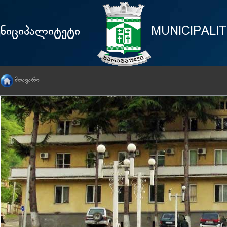
უნიციპალიტეტი
MUNICIPALI
ᲛᲗᲐᲕᲐᲠᲘ