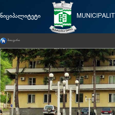
უნიციპალიტეტი
MUNICIPALI
ᲛᲗᲐᲕᲐᲠᲘ