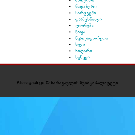
მოლითი
ნადაბური
სარგვეში
ფარცხნალი
ღორეშა
წიფა
წყალაფორეთი
ხევი
ხიდარი
ხუნევი
Kharagauli.ge © ხარაგაულის მუნიციპალიტეტი